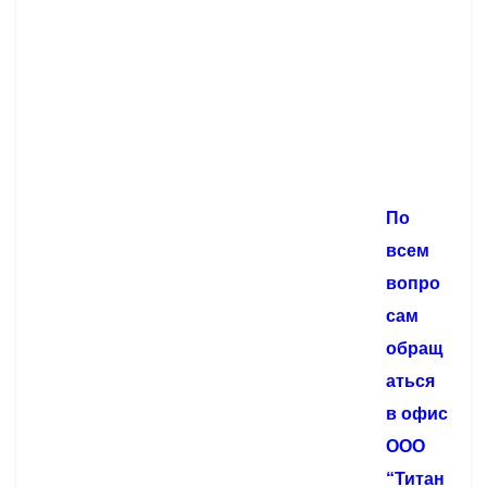
По
всем
вопро
сам
обращ
аться
в офис
ООО
“Титан