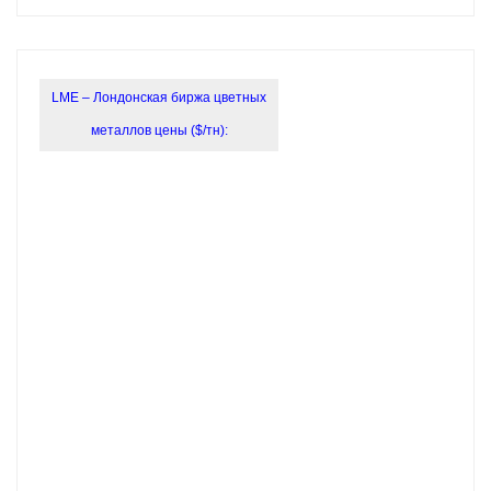
LME – Лондонская биржа цветных
металлов цены ($/тн):