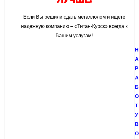
Если Вы решили сдать металлолом и ищете
надежную компанию – «Титан-Курск» всегда к
Вашим услугам!
Н
А
Р
А
Б
О
Т
У
В
О