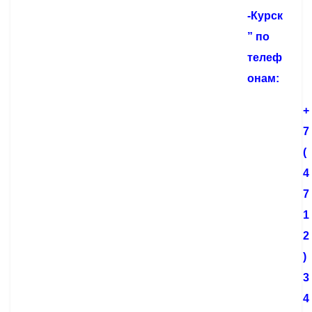
-Курск
” по
телеф
онам:
+
7
(
4
7
1
2
)
3
4