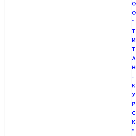
О
О
“
Т
И
Т
А
Н
-
К
У
Р
С
К
”