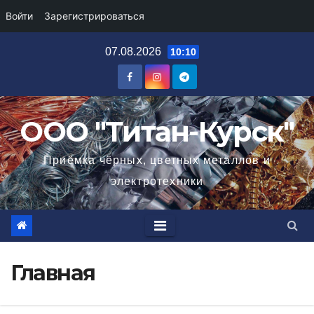
Войти
Зарегистрироваться
Перейти
07.08.2026
10:10
к
содержимому
ООО "Титан-Курск"
Приёмка чёрных, цветных металлов и
электротехники
Главная