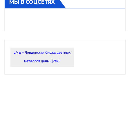
МЫ В СОЦСЕТЯХ
LME – Лондонская биржа цветных
металлов цены ($/тн):