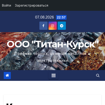
Войти
Зарегистрироваться
Перейти
07.08.2026
22:57
к
содержимому
ООО "Титан-Курск"
Приёмка чёрных, цветных металлов и
электротехники