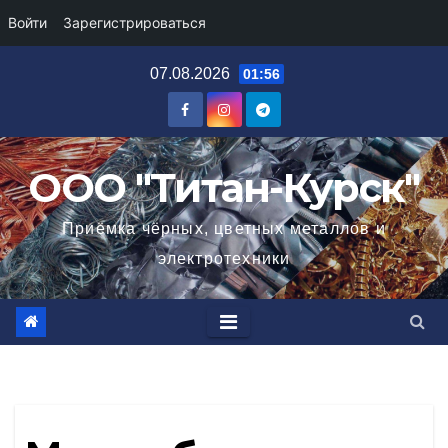
Войти
Зарегистрироваться
Перейти
07.08.2026
01:56
к
содержимому
ООО "Титан-Курск"
Приёмка чёрных, цветных металлов и
электротехники